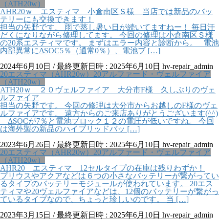
（ATH20w）
AHR20ｗ エスティマ 小倉南区Ｓ様 当店では新品のバッ
テリーにも交換できます！
担当の矢野です。 雨で蒸し暑い日が続いてますねー！ 毎日汗
だくになりながら修理してます。 今回の修理は小倉南区Ｓ様
の20系エスティマです。 まずはエラー内容と診断から。 電池
内部異常にΔSOC5％（通常0％）、電池ブ […]
2024年6月10日
/ 最終更新日時 :
2025年6月10日
hv-repair_admin
20エスティマ（AHR20w）20アルファード・ヴェルファイア
（ATH20w）
ATH20ｗ ２０ヴェルファイア 大分市F様 久しぶりのヴェ
ルファイア
担当の矢野です。 今回の修理は大分市からお越しのF様のヴェ
ルファイアです。 遠方からのご来店ありがとうございます(^^)
ΔSOCが7％と電池ブロック１２の電圧が低いですね。 今回
は海外製の新品のハイブリッドバッ […]
2023年6月26日
/ 最終更新日時 :
2025年6月10日
hv-repair_admin
20エスティマ（AHR20w）20アルファード・ヴェルファイア
（ATH20w）
AHR20 エスティマ 12セルタイプの在庫は残りわずか！
プリウスやアクアなどは６つの小さなバッテリーが繋がってい
るタイプのバッテリーモジュールが使われています。 20エス
ティマや20ヴェルファイアなどは、12個のバッテリーが繋がっ
ているタイプなので、ちょっと珍しいのです。 当 […]
2023年3月15日
/ 最終更新日時 :
2025年6月10日
hv-repair_admin