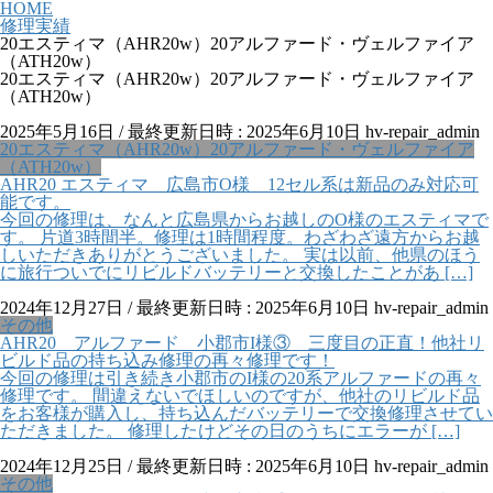
HOME
修理実績
20エスティマ（AHR20w）20アルファード・ヴェルファイア
（ATH20w）
20エスティマ（AHR20w）20アルファード・ヴェルファイア
（ATH20w）
2025年5月16日
/ 最終更新日時 :
2025年6月10日
hv-repair_admin
20エスティマ（AHR20w）20アルファード・ヴェルファイア
（ATH20w）
AHR20 エスティマ 広島市O様 12セル系は新品のみ対応可
能です。
今回の修理は、なんと広島県からお越しのO様のエスティマで
す。 片道3時間半。修理は1時間程度。わざわざ遠方からお越
しいただきありがとうございました。 実は以前、他県のほう
に旅行ついでにリビルドバッテリーと交換したことがあ […]
2024年12月27日
/ 最終更新日時 :
2025年6月10日
hv-repair_admin
その他
AHR20 アルファード 小郡市I様③ 三度目の正直！他社リ
ビルド品の持ち込み修理の再々修理です！
今回の修理は引き続き小郡市のI様の20系アルファードの再々
修理です。 間違えないでほしいのですが、他社のリビルド品
をお客様が購入し、持ち込んだバッテリーで交換修理させてい
ただきました。 修理したけどその日のうちにエラーが […]
2024年12月25日
/ 最終更新日時 :
2025年6月10日
hv-repair_admin
その他