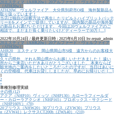
20エスティマ（AHR20w）20アルファード・ヴェルファイア
（ATH20w）
ATH20W ヴェルファイア 大分県別府市O様 海外製新品も
取り扱っています！
当店は独自の診断方法で再生したリビルトハイブリットバッテ
リー®をメインでご提供していますが、国内製の新品や海外製
の新品もお選びいただけます。 今回は20ヴェルファイアのご
相談で、まだまだ長く乗りたいけどディーラーで30万 […]
2022年10月24日
/ 最終更新日時 :
2025年6月10日
hv-repair_admin
20エスティマ（AHR20w）20アルファード・ヴェルファイア
（ATH20w）
AHR20 エスティマ 岡山県岡山市S様 遠方からのお客様大
歓迎！
久々の県外、それも岡山県からお越しいただきました！ 遠い
所からご来店いただきありがとうございました。 本来ならば
観光地のご案内をしたいところだったのですが、当日はあいに
くの空模様。代車はお貸ししましたが、早めにお帰りいた […]
投
固
1
稿
定
固
2
の
ペ
定
»
ペ
ー
ペ
車種別修理実績
ー
ジ
ー
その他 (12)
ジ
ジ
アクア（NHP10）ヴィッツ（NHP130）カローラフィールダ
送
ー・カローラアクシオ（NHP165）プロボックス・サクシード
り
（NHP160V） (70)
20プリウス（NHW20）30プリウス（ZVW30）プリウス
α（ZVW41）レクサスCT200h（ZWA40） (210)