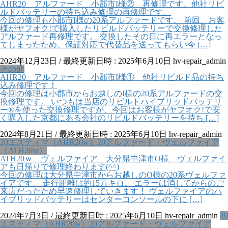
AHR20 アルファード 小郡市I様② 再修理です。他社リビ
ルドバッテリーの持ち込み修理の再修理です。
今回の修理も小郡市I様の20系アルファードです。 前回、お客
様がヤフオク!で購入したリビルドバッテリーで交換修理した
アルファード再修理です。 交換したその日に再エラーとなっ
てしまったため、保証対応で代替品を送ってもらい今 […]
2024年12月23日
/ 最終更新日時 :
2025年6月10日
hv-repair_admin
その他
AHR20 アルファード 小郡市I様① 他社リビルド品の持ち
込み修理です！
今回の修理は小郡市からお越しのI様の20系アルファードの交
換修理です。 いつもは当店のリビルトハイブリッドバッテリ
ー®を使った交換修理ですが、今回はお客様がヤフオク!で安
く購入した京都にある会社のリビルドバッテリーを持ち […]
2024年8月21日
/ 最終更新日時 :
2025年6月10日
hv-repair_admin
20エスティマ（AHR20w）20アルファード・ヴェルファイア
（ATH20w）
ATH20ｗ ヴェルファイア 大分県中津市O様 ヴェルファイ
アも日帰りで修理終わります(^^)
今回の修理は大分県中津市からお越しのO様の20系ヴェルファ
イアです。 走行距離は約15万キロ。 エラーは消してからのご
来店だったため早速修理していきます！ ヴェルファイアのハ
イブリッドバッテリーはセンターコンソールの下に […]
2024年7月3日
/ 最終更新日時 :
2025年6月10日
hv-repair_admin
20
エスティマ（AHR20w）20アルファード・ヴェルファイア