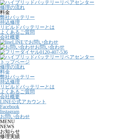
コ
ナ
ン
ビ
修理の流れ
テ
ゲ
料金
ン
ー
弊社バッテリー
ツ
シ
持込修理
へ
ョ
リビルドバッテリーとは
ス
ン
よくあるご質問
キ
に
会社概要
ッ
移
LINEでお問い合わせ
プ
動
お問い合わせ
0120-407-536
トップページ
修理の流れ
料金
弊社バッテリー
持込修理
リビルドバッテリーとは
よくあるご質問
会社概要
LINE公式アカウント
Facebook
Instagram
お問い合わせ
MENU
NEWS
お知らせ
修理実績