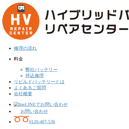
コ
ナ
ン
ビ
テ
ゲ
ン
ー
ツ
シ
へ
ョ
ス
ン
キ
に
修理の流れ
ッ
移
料金
プ
動
弊社バッテリー
持込修理
リビルドバッテリーとは
よくあるご質問
会社概要
LINEでお問い合わせ
お問い合わせ
0120-407-536